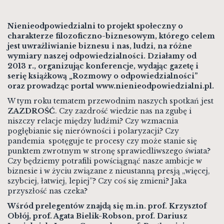
Nienieodpowiedzialni to projekt społeczny o
charakterze filozoficzno-biznesowym, którego celem
jest uwrażliwianie biznesu i nas, ludzi, na różne
wymiary naszej odpowiedzialności. Działamy od
2013 r., organizując konferencje, wydając gazetę i
serię książkową „Rozmowy o odpowiedzialności”
oraz prowadząc portal www.nienieodpowiedzialni.pl.
W tym roku tematem przewodnim naszych spotkań jest
ZAZDROŚĆ
. Czy zazdrość wiedzie nas na zgubę i
niszczy relacje między ludźmi? Czy wzmacnia
pogłębianie się nierówności i polaryzacji? Czy
pandemia spotęguje te procesy czy może stanie się
punktem zwrotnym w stronę sprawiedliwszego świata?
Czy będziemy potrafili powściągnąć nasze ambicje w
biznesie i w życiu związane z nieustanną presją „więcej,
szybciej, łatwiej, lepiej”? Czy coś się zmieni? Jaka
przyszłość nas czeka?
Wśród prelegentów znajdą się m.in. prof.
Krzysztof
Obłój
, prof.
Agata Bielik-Robson
, prof.
Dariusz